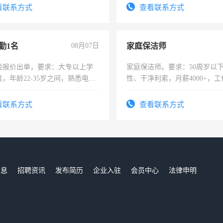
宿，免费发放劳保用品，两班
看联系方式
查看联系方式
25号准时发放工资，工作时间1
勤1名
08月07日
家庭保洁师
险报价出单，要求：大专以上学
家庭保洁师。要求：50周岁以
，年龄22-35岁之间，熟悉电脑
性、干净利索，月薪4000+，
工作态度认真，具有团队精神，
时间灵活，不需坐班，适合宝
-3个月，转正后交纳五险，
太太等。
看联系方式
查看联系方式
信息
招聘资讯
发布简历
企业入驻
会员中心
法律申明
们