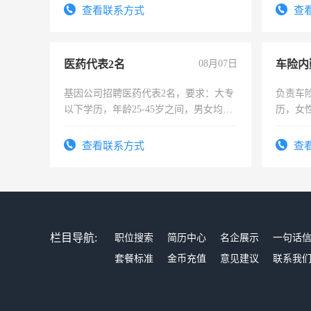
录，客服要求45岁以下高中以上文化，
查看联系方式
查
懂电脑工作认真，性格开朗有良好沟通
能力，工程，懂水电维修。
医药代表2名
08月07日
车险内
基因公司招聘医药代表2名，要求：大专
负责车
以下学历，年龄25-45岁之间，男女均
历，女性
可，需要具有营销经验，从事过医药代
操作，
表或者有医学资质的优先，底薪+绩效，
试用期1
查看联系方式
查
交五险。
栏目导航:
职位搜索
简历中心
名企展示
一句话
套餐标准
金币充值
意见建议
联系我