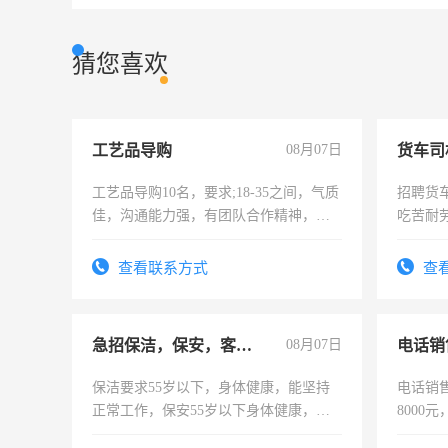
猜您喜欢
工艺品导购
08月07日
货车司
工艺品导购10名，要求;18-35之间，气质
招聘货
佳，沟通能力强，有团队合作精神，有
吃苦耐劳
上进心，有工作经验者优先！
查看联系方式
查
急招保洁，保安，客服，工程
08月07日
电话销
保洁要求55岁以下，身体健康，能坚持
电话销售
正常工作，保安55岁以下身体健康，有
8000
责任心形象端庄，遵纪守法，无犯罪记