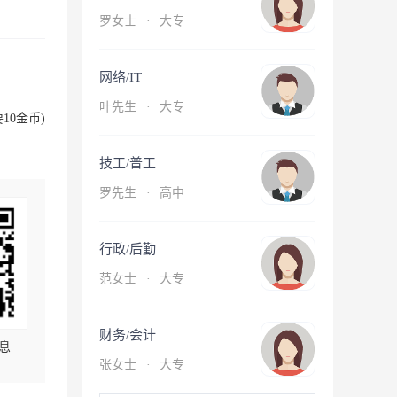
罗女士
·
大专
网络/IT
叶先生
·
大专
10金币)
技工/普工
罗先生
·
高中
行政/后勤
范女士
·
大专
财务/会计
息
张女士
·
大专